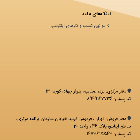
لینک‌های مفید
قوانین کسب و کارهای اینترنتـی
دفتر مرکزی: يزد، صفاییه، بلوار جهاد، کوچه 13
کد پستی: 8949167736
دفتر فروش: تهران، فردوس غرب، خیابان سازمان برنامه مرکزی،
تقاطع اینانلو، پلاک 46 ، واحد 20
کد پستی: 1473615543