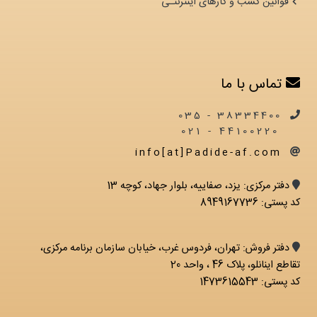
قوانین کسب و کارهای اینترنتـی
تماس با ما
38334400 - 035
44100220 - 021
info[at]Padide-af.com
دفتر مرکزی: يزد، صفاییه، بلوار جهاد، کوچه 13
کد پستی: 8949167736
دفتر فروش: تهران، فردوس غرب، خیابان سازمان برنامه مرکزی،
تقاطع اینانلو، پلاک 46 ، واحد 20
کد پستی: 1473615543