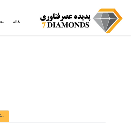
خانه
مع
مش