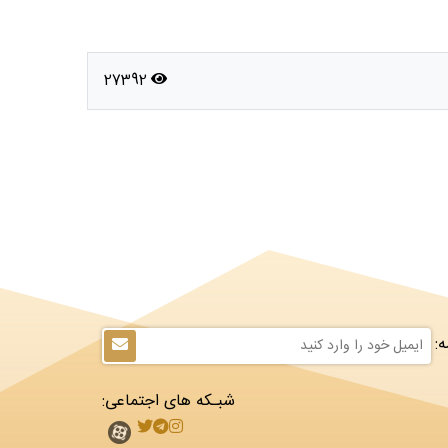
27392
:
شبـکه های اجتماعی: