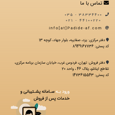
تماس با ما
38334400 - 035
44100220 - 021
info[at]Padide-af.com
دفتر مرکزی: يزد، صفاییه، بلوار جهاد، کوچه 13
کد پستی: 8949167736
دفتر فروش: تهران، فردوس غرب، خیابان سازمان برنامه مرکزی،
تقاطع اینانلو، پلاک 46 ، واحد 20
کد پستی: 1473615543