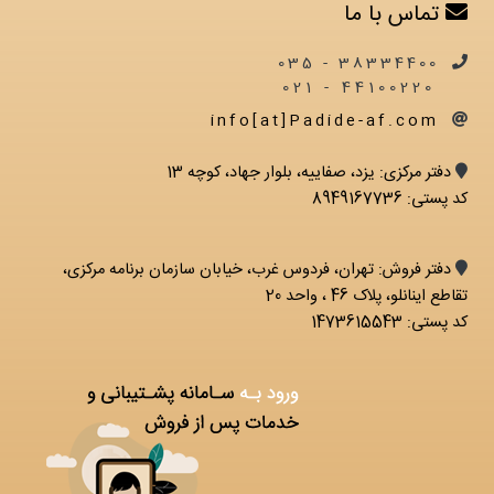
تماس با ما
38334400 - 035
44100220 - 021
info[at]Padide-af.com
دفتر مرکزی: يزد، صفاییه، بلوار جهاد، کوچه 13
کد پستی: 8949167736
دفتر فروش: تهران، فردوس غرب، خیابان سازمان برنامه مرکزی،
تقاطع اینانلو، پلاک 46 ، واحد 20
کد پستی: 1473615543