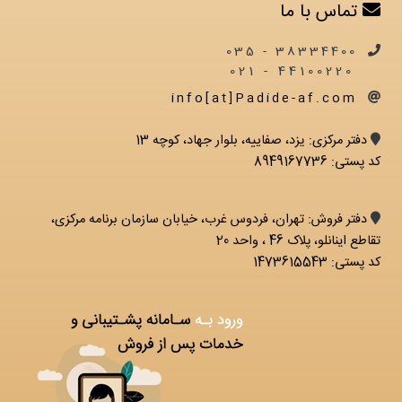
تماس با ما
38334400 - 035
44100220 - 021
info[at]Padide-af.com
دفتر مرکزی: يزد، صفاییه، بلوار جهاد، کوچه 13
کد پستی: 8949167736
دفتر فروش: تهران، فردوس غرب، خیابان سازمان برنامه مرکزی،
تقاطع اینانلو، پلاک 46 ، واحد 20
کد پستی: 1473615543