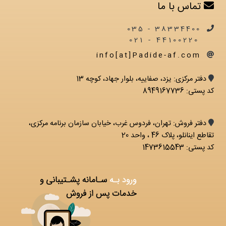
تماس با ما
38334400 - 035
44100220 - 021
info[at]Padide-af.com
دفتر مرکزی: يزد، صفاییه، بلوار جهاد، کوچه 13
کد پستی: 8949167736
دفتر فروش: تهران، فردوس غرب، خیابان سازمان برنامه مرکزی،
تقاطع اینانلو، پلاک 46 ، واحد 20
کد پستی: 1473615543