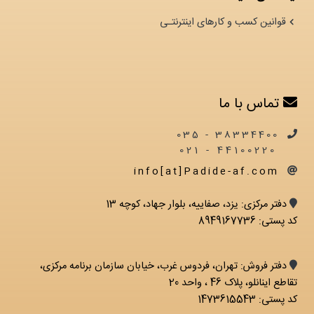
قوانین کسب و کارهای اینترنتـی
تماس با ما
38334400 - 035
44100220 - 021
info[at]Padide-af.com
دفتر مرکزی: يزد، صفاییه، بلوار جهاد، کوچه 13
کد پستی: 8949167736
دفتر فروش: تهران، فردوس غرب، خیابان سازمان برنامه مرکزی،
تقاطع اینانلو، پلاک 46 ، واحد 20
کد پستی: 1473615543