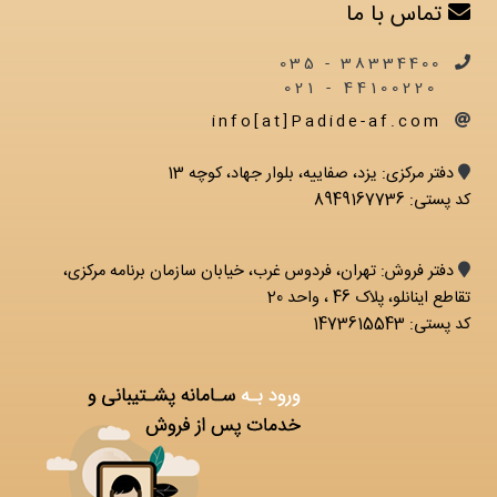
تماس با ما
38334400 - 035
44100220 - 021
info[at]Padide-af.com
دفتر مرکزی: يزد، صفاییه، بلوار جهاد، کوچه 13
کد پستی: 8949167736
دفتر فروش: تهران، فردوس غرب، خیابان سازمان برنامه مرکزی،
تقاطع اینانلو، پلاک 46 ، واحد 20
کد پستی: 1473615543