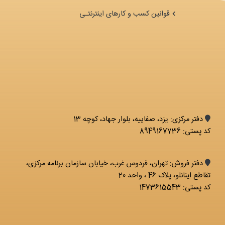
قوانین کسب و کارهای اینترنتـی
دفتر مرکزی: يزد، صفاییه، بلوار جهاد، کوچه 13
کد پستی: 8949167736
دفتر فروش: تهران، فردوس غرب، خیابان سازمان برنامه مرکزی،
تقاطع اینانلو، پلاک 46 ، واحد 20
کد پستی: 1473615543