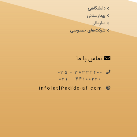
دانشگاهی
بیمارستانی
سازمانی
شرکت‌های خصوصی
تماس با ما
38334400 - 035
44100220 - 021
info[at]Padide-af.com