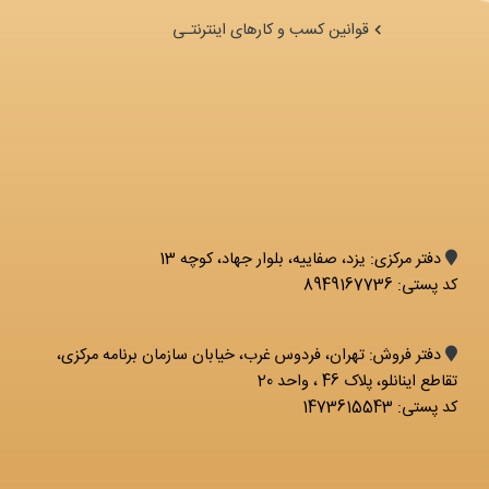
قوانین کسب و کارهای اینترنتـی
دفتر مرکزی: يزد، صفاییه، بلوار جهاد، کوچه 13
کد پستی: 8949167736
دفتر فروش: تهران، فردوس غرب، خیابان سازمان برنامه مرکزی،
تقاطع اینانلو، پلاک 46 ، واحد 20
کد پستی: 1473615543