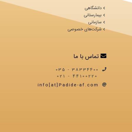
دانشگاهی
بیمارستانی
سازمانی
شرکت‌های خصوصی
تماس با ما
38334400 - 035
44100220 - 021
info[at]Padide-af.com