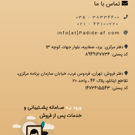
تماس با ما
38334400 - 035
44100220 - 021
info[at]Padide-af.com
دفتر مرکزی: يزد، صفاییه، بلوار جهاد، کوچه 13
کد پستی: 8949167736
دفتر فروش: تهران، فردوس غرب، خیابان سازمان برنامه مرکزی،
تقاطع اینانلو، پلاک 46 ، واحد 20
کد پستی: 1473615543