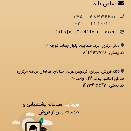
تماس با ما
38334400 - 035
44100220 - 021
info[at]Padide-af.com
دفتر مرکزی: يزد، صفاییه، بلوار جهاد، کوچه 13
کد پستی: 8949167736
دفتر فروش: تهران، فردوس غرب، خیابان سازمان برنامه مرکزی،
تقاطع اینانلو، پلاک 46 ، واحد 20
کد پستی: 1473615543