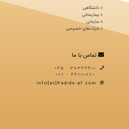
دانشگاهی
بیمارستانی
سازمانی
شرکت‌های خصوصی
تماس با ما
38334400 - 035
44100220 - 021
info[at]Padide-af.com