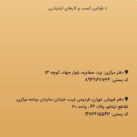
قوانین کسب و کارهای اینترنتـی
دفتر مرکزی: يزد، صفاییه، بلوار جهاد، کوچه 13
کد پستی: 8949167736
دفتر فروش: تهران، فردوس غرب، خیابان سازمان برنامه مرکزی،
تقاطع اینانلو، پلاک 46 ، واحد 20
کد پستی: 1473615543