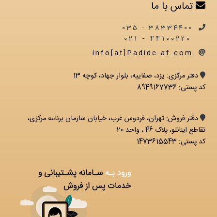
تماس با ما
38334400 - 035
44100220 - 021
info[at]Padide-af.com
دفتر مرکزی: يزد، صفاییه، بلوار جهاد، کوچه 13
کد پستی: 8949167736
دفتر فروش: تهران، فردوس غرب، خیابان سازمان برنامه مرکزی،
تقاطع اینانلو، پلاک 46 ، واحد 20
کد پستی: 1473615543