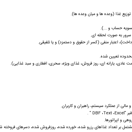
زیع غذا (وعده ها و میان وعده ها).
سویه حساب و ...).
 سرور به صورت لحظه ای.
داخت)، اعتبار منفی (کسر از حقوق و دستمزد) و یا تلفیقی.
محدوده تعیین شده.
مت­ عادی، یارانه ای­، روز فروش، غذای ویژه، سحری، افطاری و سبد غذایی).
و مالی از عملکرد سیستم، راهبران و کاربران.
یر "
Excel
،
Text
، DBF " .
وهی و اپراتورها.
شتمل بر تعداد غذاهای رزرو شده، خورده شده، روزفروش شده، دسرهای فروخته شده