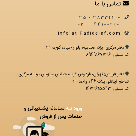
تماس با ما
38334400 - 035
44100220 - 021
info[at]Padide-af.com
دفتر مرکزی: يزد، صفاییه، بلوار جهاد، کوچه 13
کد پستی: 8949167736
دفتر فروش: تهران، فردوس غرب، خیابان سازمان برنامه مرکزی،
تقاطع اینانلو، پلاک 46 ، واحد 20
کد پستی: 1473615543