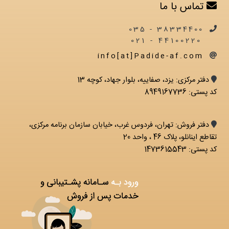
تماس با ما
38334400 - 035
44100220 - 021
info[at]Padide-af.com
دفتر مرکزی: يزد، صفاییه، بلوار جهاد، کوچه 13
کد پستی: 8949167736
دفتر فروش: تهران، فردوس غرب، خیابان سازمان برنامه مرکزی،
تقاطع اینانلو، پلاک 46 ، واحد 20
کد پستی: 1473615543