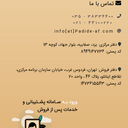
تماس با ما
38334400 - 035
44100220 - 021
info[at]Padide-af.com
دفتر مرکزی: يزد، صفاییه، بلوار جهاد، کوچه 13
کد پستی: 8949167736
دفتر فروش: تهران، فردوس غرب، خیابان سازمان برنامه مرکزی،
تقاطع اینانلو، پلاک 46 ، واحد 20
کد پستی: 1473615543