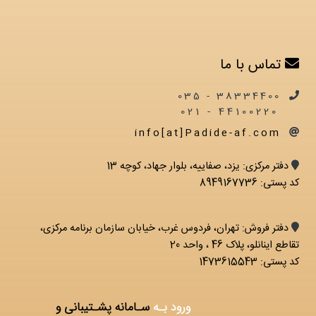
تماس با ما
38334400 - 035
44100220 - 021
info[at]Padide-af.com
دفتر مرکزی: يزد، صفاییه، بلوار جهاد، کوچه 13
کد پستی: 8949167736
دفتر فروش: تهران، فردوس غرب، خیابان سازمان برنامه مرکزی،
تقاطع اینانلو، پلاک 46 ، واحد 20
کد پستی: 1473615543