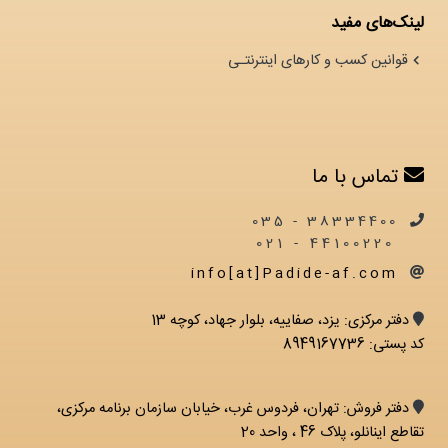
لینک‌های مفید
قوانین کسب و کارهای اینترنتـی
تماس با ما
38334400 - 035
44100220 - 021
info[at]Padide-af.com
دفتر مرکزی: يزد، صفاییه، بلوار جهاد، کوچه 13
کد پستی: 8949167736
دفتر فروش: تهران، فردوس غرب، خیابان سازمان برنامه مرکزی،
تقاطع اینانلو، پلاک 46 ، واحد 20