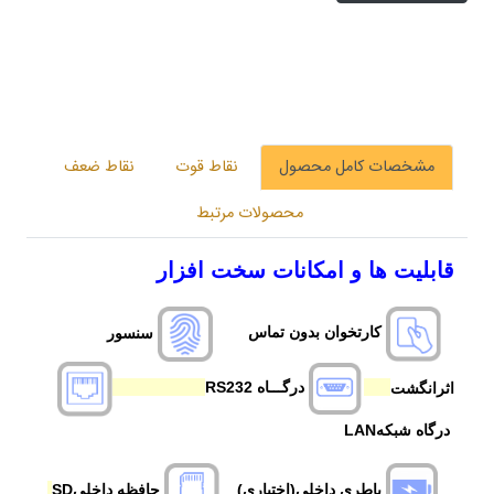
مشخصات کامل محصول
نقاط قوت
نقاط ضعف
محصولات مرتبط
قابلیت ها و امکانات سخت افزار
کارتخوان بدون تماس
سنسور
اثرانگشت
درگـــاه RS232
درگاه شبکهLAN
باطری داخلی(اختیاری)
حافظه داخلیSD