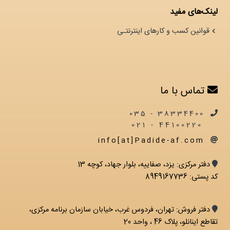
لینک‌های مفید
قوانین کسب و کارهای اینترنتـی
تماس با ما
38334400 - 035
44100220 - 021
info[at]Padide-af.com
دفتر مرکزی: يزد، صفاییه، بلوار جهاد، کوچه 13
کد پستی: 8949167736
دفتر فروش: تهران، فردوس غرب، خیابان سازمان برنامه مرکزی،
تقاطع اینانلو، پلاک 46 ، واحد 20