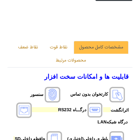
مشخصات کامل محصول
نقاط قوت
نقاط ضعف
محصولات مرتبط
قابلیت ها و امکانات سخت افزار
کارتخوان بدون تماس
سنسور
اثرانگشت
درگـــاه RS232
درگاه شبکهLAN
باطری داخلی(اختیاری)
حافظه داخلیSD